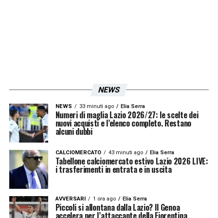
minutaggio di Bruno nella Lazio. Lui
vorrebbe giocare di più
– ha detto
l’entourage del calciatore in esclusiva ai
microfoni di Lazionews24.com –
Se può
partire a gennaio? Assolutamente sì!
Abbiamo una grande chance, un
NEWS
trasferimento in ballo in un club
NEWS
33 minuti ago
Elia Serra
Numeri di maglia Lazio 2026/27: le scelte dei
prestigioso. Non posso dire quale per il
nuovi acquisti e l’elenco completo. Restano
momento…”
alcuni dubbi
.
Pereirinha al passo d’addio.
Verso nuovi lidi. In cerca di fortuna che alla
CALCIOMERCATO
43 minuti ago
Elia Serra
Tabellone calciomercato estivo Lazio 2026 LIVE:
Lazio non ha trovato di certo.
i trasferimenti in entrata e in uscita
LA PLAYLIST DELLE NOSTRE TOP NEWS
AVVERSARI
1 ora ago
Elia Serra
Piccoli si allontana dalla Lazio? Il Genoa
accelera per l’attaccante della Fiorentina