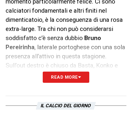
momento particolarmente felice. Ci sono
calciatori fondamentali e altri finiti nel
dimenticatoio, è la conseguenza di una rosa
extra-large. Tra chi non può considerarsi
soddisfatto c’è senza dubbio
Bruno
Pereirinha
, laterale portoghese con una sola
presenza all’attivo in questa stagione.
Sull’out destro è chiuso da Basta, Konko e
Cavanda, sull’ala da Candreva e Felipe
READ MORE
Anderson. L’ex Sporting Lisbona potrebbe
così lasciare la capitale nel mercato di
gennaio.
Anzi, secondo l’agente del
IL CALCIO DEL GIORNO
giocatore, Carlos Gon
ç
alves, la partenza di
Pereirinha sarebbe ormai cosa certa:
“Non
possiamo che essere insoddisfatti del