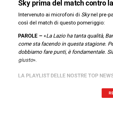
Sky prima del match contro la
Intervenuto ai microfoni di
Sky
nel pre-pa
così del match di questo pomeriggio:
PAROLE –
«
La Lazio ha tanta qualità, Ba
come sta facendo in questa stagione. Pe
dobbiamo fare punti, è fondamentale. Si
giusto
».
LA PLAYLIST DELLE NOSTRE TOP NEW
R