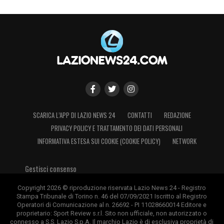
SCARICA L’APP DI LAZIO NEWS 24
CONTATTI
REDAZIONE
PRIVACY POLICY E TRATTAMENTO DEI DATI PERSONALI
INFORMATIVA ESTESA SUI COOKIE (COOKIE POLICY)
NETWORK
Gestisci consenso
Copyright 2026 © riproduzione riservata Lazio News 24 - Registro
Stampa Tribunale di Torino n. 46 del 07/09/2021 Iscritto al Registro
Operatori di Comunicazione al n. 26692 - PI 11028660014 Editore e
proprietario: Sport Review s.r.l. Sito non ufficiale, non autorizzato o
connesso a S.S. Lazio S.p.A. Il marchio Lazio è di esclusiva proprietà di