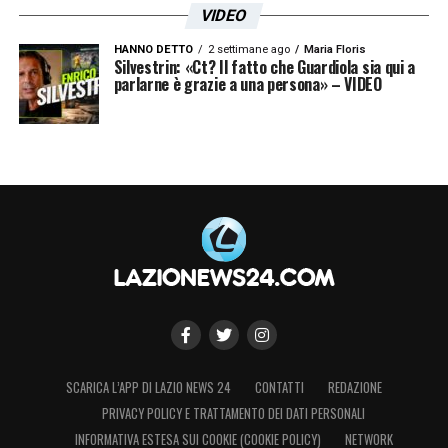
VIDEO
HANNO DETTO
2 settimane ago
Maria Floris
Silvestrin: «Ct? Il fatto che Guardiola sia qui a
parlarne è grazie a una persona» – VIDEO
SCARICA L’APP DI LAZIO NEWS 24
CONTATTI
REDAZIONE
PRIVACY POLICY E TRATTAMENTO DEI DATI PERSONALI
INFORMATIVA ESTESA SUI COOKIE (COOKIE POLICY)
NETWORK