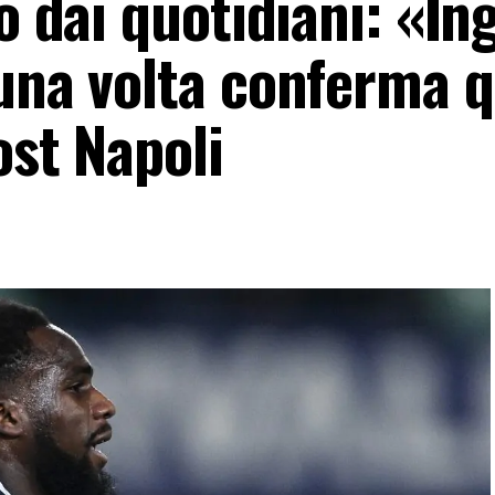
to dai quotidiani: «In
 una volta conferma q
ost Napoli