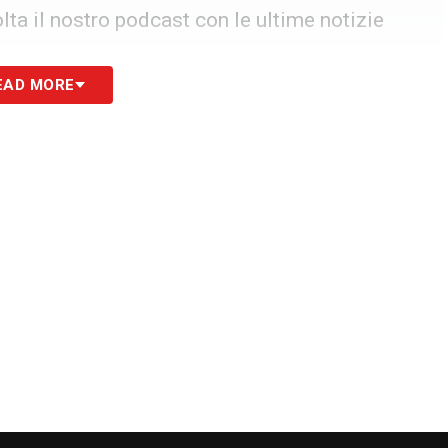
ta il nostro podcast con le ultime notizie
EAD MORE
sotto accusa
 sui nodi economici e sulle frizioni interne con i
razione del presidente-manager infallibile.
l patron
«non è neanche questo fenomeno di
ine. Ha sempre perso soldi con i calciatori
ha sbagliato nelle intromissioni sul sistema calcio
tiis
o inevitabile tra i due patron più longevi del