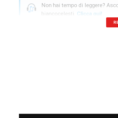
Non hai tempo di leggere? Ascol
biancocelesti.
Clicca qui!
R
La gestione finanziaria di Lotito 
Il focus dell’intervento si è poi spostato
tesserati, smontando parzialmente la nar
Sempre secondo le parole di
De Paola, i
conoscenza che ha esportato come immag
con cui è entrato in rotta di collisione, 
e non solo».
Il confronto tra Lotito e De Lauren
Il j’accuse si conclude con un parallelism