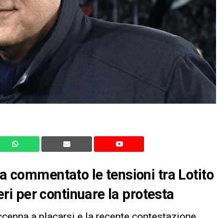
ha commentato le tensioni tra Lotito
ieri per continuare la protesta
cenna a placarsi e la recente contestazione