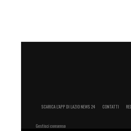
dell’energia, il secondo deve migliorare.
giocato ovunque, questo non lo aiuta cert
realtà superiore e dove ha più responsab
per lui
».
LA PLAYLIST DELLE NOSTRE TOP NEW
SCARICA L’APP DI LAZIO NEWS 24
CONTATTI
RE
Gestisci consenso