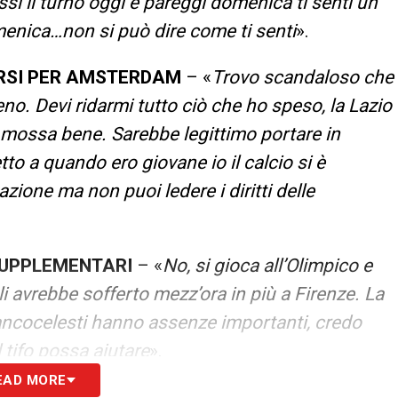
ssi il turno oggi e pareggi domenica ti senti un
omenica…non si può dire come ti senti
».
ORSI PER AMSTERDAM
– «
Trovo scandaloso che
treno. Devi ridarmi tutto ciò che ho speso, la Lazio
i è mossa bene. Sarebbe legittimo portare in
o a quando ero giovane io il calcio si è
zione ma non puoi ledere i diritti delle
SUPPLEMENTARI
– «
No, si gioca all’Olimpico e
li avrebbe sofferto mezz’ora in più a Firenze. La
biancocelesti hanno assenze importanti, credo
l tifo possa aiutare
».
EAD MORE
osa ha fatto vedere dal punto di vista