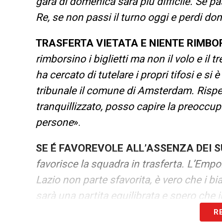
gara di domenica sarà più difficile. Se pa
Re, se non passi il turno oggi e perdi d
TRASFERTA VIETATA E NIENTE RIMB
rimborsino i biglietti ma non il volo e il 
ha cercato di tutelare i propri tifosi e s
tribunale il comune di Amsterdam. Rispett
tranquillizzato, posso capire la preoccupa
persone
».
SE É FAVOREVOLE ALL’ASSENZA DEI 
favorisce la squadra in trasferta. L’Empo
Lazio non parte sfavorita, è vero che i 
sarà una partita equilibrata e spero che i
R
TCHAOUNA E NOSLIN
– «
Il primo qualc