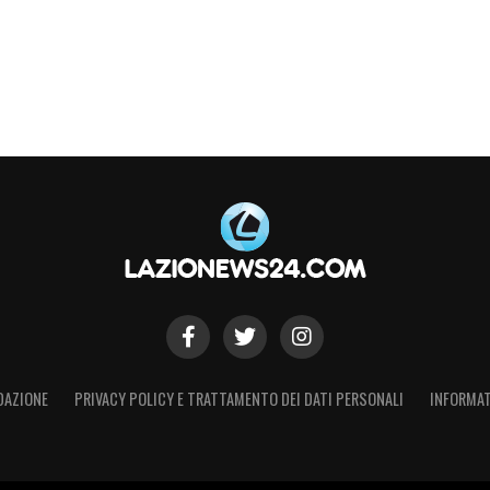
 Rispetto all’anno scorso mi aspetto di più. Ha
amente. Oltre al fatto di essere entrato in una
ilità. Non so se aspettarmelo stasera, lo spero
S
DAZIONE
PRIVACY POLICY E TRATTAMENTO DEI DATI PERSONALI
INFORMAT