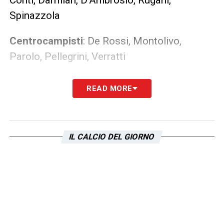
Spinazzola
Centrocampisti
: De Rossi, Montolivo,
Parolo, Pellegrini, Verratti
Attaccanti
: Belotti, Immobile, Gabbiadini,
READ MORE
Eder.
LA PLAYLIST DELLE NOSTRE TOP NEWS
IL CALCIO DEL GIORNO