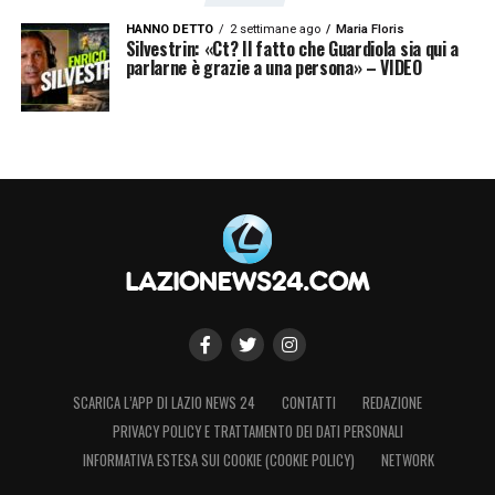
HANNO DETTO
2 settimane ago
Maria Floris
Silvestrin: «Ct? Il fatto che Guardiola sia qui a
parlarne è grazie a una persona» – VIDEO
SCARICA L’APP DI LAZIO NEWS 24
CONTATTI
REDAZIONE
PRIVACY POLICY E TRATTAMENTO DEI DATI PERSONALI
INFORMATIVA ESTESA SUI COOKIE (COOKIE POLICY)
NETWORK