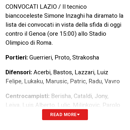
CONVOCATI LAZIO / Il tecnico
biancoceleste Simone Inzaghi ha diramato la
lista dei convocati in vista della sfida di oggi
contro il Genoa (ore 15:00) allo Stadio
Olimpico di Roma.
Portieri:
Guerrieri, Proto, Strakosha
Difensori:
Acerbi, Bastos, Lazzari, Luiz
Felipe, Lukaku, Marusic, Patric, Radu, Vavro
Centrocampisti:
Berisha, Cataldi, Jony,
Leiva, Luis Alberto, Lulic, Milinkovic, Parolo
READ MORE
Attaccanti:
Adekanye, Caicedo, Correa,
Immobile