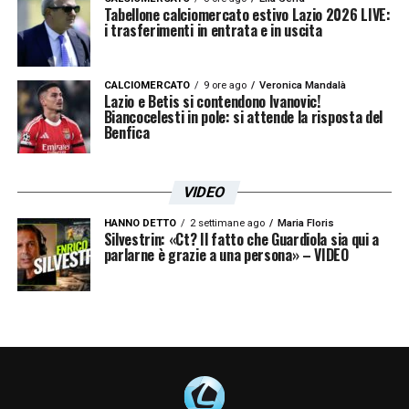
Tabellone calciomercato estivo Lazio 2026 LIVE:
i trasferimenti in entrata e in uscita
CALCIOMERCATO
9 ore ago
Veronica Mandalà
Lazio e Betis si contendono Ivanovic!
Biancocelesti in pole: si attende la risposta del
Benfica
VIDEO
HANNO DETTO
2 settimane ago
Maria Floris
Silvestrin: «Ct? Il fatto che Guardiola sia qui a
parlarne è grazie a una persona» – VIDEO