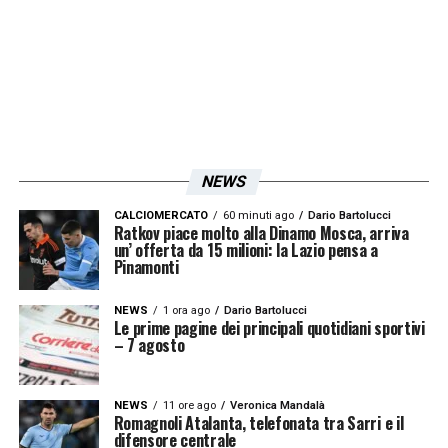
cui si deve fare il confronto diretto. Come
riportato dal
Corriere dello Sport
Castellanos
ha già preso parte a
11 gol in questa prima
metà di stagione
superando già i numeri
della scorsa, con 9
gol fra campionato e
coppe
. Lookman in Serie A ha due reti in più
NEWS
–
9 contro 7
– e questa sera il Taty sogna di
CALCIOMERCATO
60 minuti ago
Dario Bartolucci
accorciare.
Ratkov piace molto alla Dinamo Mosca, arriva
un’ offerta da 15 milioni: la Lazio pensa a
Pinamonti
LA PLAYLIST DELLE NOSTRE TOP NEWS
NEWS
1 ora ago
Dario Bartolucci
Le prime pagine dei principali quotidiani sportivi
– 7 agosto
NEWS
11 ore ago
Veronica Mandalà
Romagnoli Atalanta, telefonata tra Sarri e il
difensore centrale