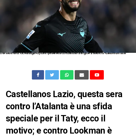
Db Como 31/10/2024 - campionato di calcio serie A / Como-Lazio / foto Daniele Buffa/Image Sport nella foto: esultanza gol Valentin Castellanos
Castellanos Lazio, questa sera
contro l’Atalanta è una sfida
speciale per il Taty, ecco il
motivo; e contro Lookman è