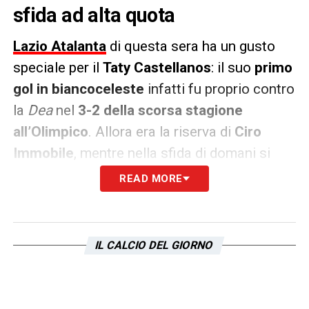
sfida ad alta quota
Lazio Atalanta
di questa sera ha un gusto
speciale per il
Taty Castellanos
: il suo
primo
gol in biancoceleste
infatti fu proprio contro
la
Dea
nel
3-2 della scorsa stagione
all’Olimpico
. Allora era la riserva di
Ciro
Immobile
, mentre nella sfida di domani si
presenterà come il
titolare della squadra di
READ MORE
Baroni
.
Contro la Dea sarà una sfida nella sfida con
IL CALCIO DEL GIORNO
Ademola Lookman
: con
Retegui fuori per
infortunio
è il calciatore nigeriano – fresco
vincitore del
Pallone d’Oro Africano
– con