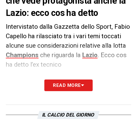
che vede protagonista anche la
Lazio: ecco cos ha detto
Intervistato dalla Gazzetta dello Sport, Fabio
Capello ha rilasciato tra i vari temi toccati
alcune sue considerazioni relative alla lotta
Champions
che riguarda la
Lazio
. Ecco cos
ha detto l’ex tecnico
PAROLE –
Una pizza la giocherei sulla Juve
READ MORE
perché ho la sensazione che i bianconeri non
abbiano ancora mostrato tutte le risorse.
Thiago Motta chiedeva di eseguire il
IL CALCIO DEL GIORNO
compitino e l’impressione è la squadra alla
fine sia andata in confusione