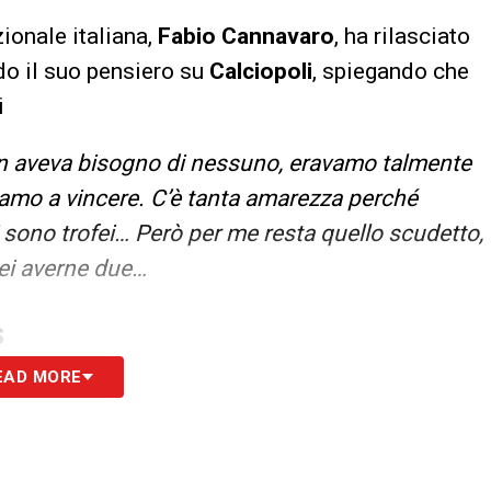
ionale italiana,
Fabio Cannavaro
, ha rilasciato
o il suo pensiero su
Calciopoli
, spiegando che
i
 aveva bisogno di nessuno, eravamo talmente
ivamo a vincere. C’è tanta amarezza perché
sono trofei… Però per me resta quello scudetto,
rei averne due…
S
EAD MORE