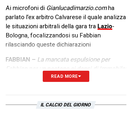
Ai microfoni di
Gianlucadimarzio.com
ha
parlato l’ex arbitro Calvarese il quale analizza
le situazioni arbitrali della gara tra
Lazio
-
Bologna, focalizzandosi su Fabbian
rilasciando queste dichiarazioni
FABBIAN –
La mancata espulsione per
Fabbian per un pestone ai danni di Immobile:
READ MORE
il centrocampista rossoblù era già
ammonito: giallo (corretto) al
venticinquesimo per una sbracciata
(su
Cataldi,ndr).
Fabbian commette uno step on
IL CALCIO DEL GIORNO
foot: una fattispecie codificata già dagli
arbitri e per la quale si tende ormai ad