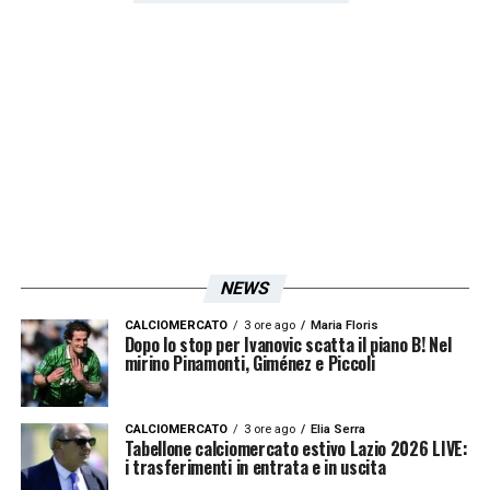
Lecce, deve rimettersi apposto nella testa e
nelle gambe. Ci sono defezioni, Baroni ha
poche scelte, non c’è la situazione ottimale
per l’Atalanta, ma c’è la possibilità di
giocarsela alla pari. Fare risultato pieno
significherebbe molto anche per la
classifica. Se dovesse andar male non
accadrebbe nulla, ma bisogna crederci e non
NEWS
nascondersi. Se la deve giocare con
tranquillità, concentrazione, senza
CALCIOMERCATO
3 ore ago
Maria Floris
Dopo lo stop per Ivanovic scatta il piano B! Nel
nervosismi, quelli che ho visto a Lecce.
mirino Pinamonti, Giménez e Piccoli
Alcuni errori con l’Atalanta non puoi
permetterteli».
CALCIOMERCATO
3 ore ago
Elia Serra
Tabellone calciomercato estivo Lazio 2026 LIVE:
i trasferimenti in entrata e in uscita