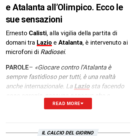
e Atalanta all’Olimpico. Ecco le
sue sensazioni
Ernesto
Calisti
, alla vigilia della partita di
domani tra
Lazio
e
Atalanta
, è intervenuto ai
microfoni di
Radiosei
.
PAROLE
–
«Giocare contro l’Atalanta è
sempre fastidioso per tutti, è una realtà
anche internazionale. La
Lazio
sta facendo
cose egregie, nessuno pensava che a
READ MORE
questo punto della stagione si potessero
ottenere questi risultati. Laddove la Lazio
battesse l’Atalanta sarebbe una bella
botta. Ora la Lazio, dopo la sofferenza di
IL CALCIO DEL GIORNO