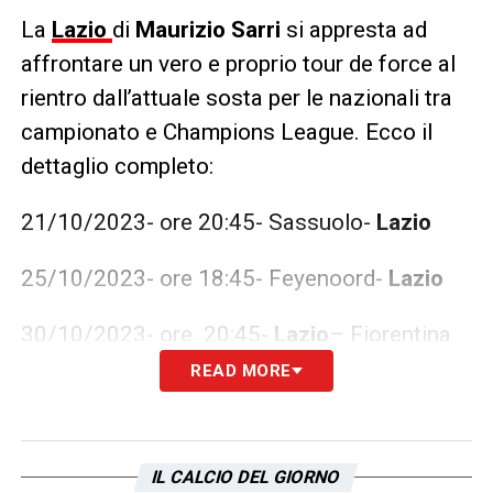
La
Lazio
di
Maurizio Sarri
si appresta ad
affrontare un vero e proprio tour de force al
rientro dall’attuale sosta per le nazionali tra
campionato e Champions League. Ecco il
dettaglio completo:
21/10/2023- ore 20:45- Sassuolo-
Lazio
25/10/2023- ore 18:45- Feyenoord-
Lazio
30/10/2023- ore 20:45-
Lazio
– Fiorentina
READ MORE
03/11/2023- ore 20:45- Bologna-
Lazio
07/11/2023-ore 21:00-
Lazio
– Feyenoord
IL CALCIO DEL GIORNO