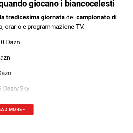
quando giocano i biancocelesti
lla tredicesima giornata
del
campionato di
ta, orario e programmazione TV.
30 Dazn
Dazn
Dazn
5 Dazn/Sky
Dazn
EAD MORE
Dazn/Sky