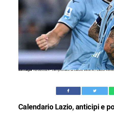
As Roma 18/08/2024 - campionato di calcio serie A / Lazio-Venezia / foto Antonello Sammarco/Image Sport nella foto: esultanza gol Mattia Zaccagni
Calendario Lazio, anticipi e po