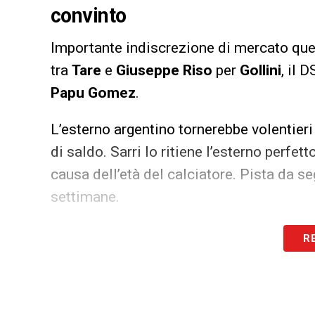
convinto
Importante indiscrezione di mercato que
tra
Tare
e
Giuseppe Riso
per
Gollini
, il 
Papu Gomez
.
L’esterno argentino tornerebbe volentieri 
di saldo. Sarri lo ritiene l’esterno perfett
causa dell’età del calciatore. Pista da se
settimane.
LA PLAYLIST DELLE NOSTRE TOP NEW
R