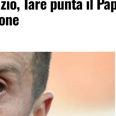
io, Tare punta il Pa
ione