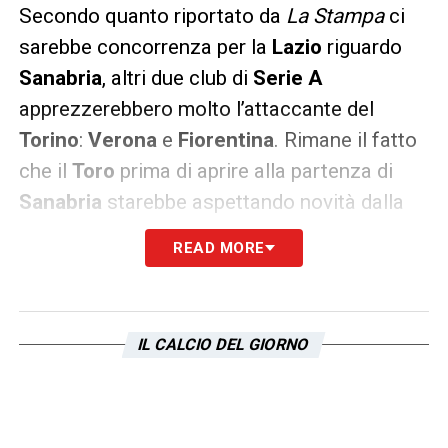
Secondo quanto riportato da
La Stampa
ci
sarebbe concorrenza per la
Lazio
riguardo
Sanabria
, altri due club di
Serie A
apprezzerebbero molto l’attaccante del
Torino
:
Verona
e
Fiorentina
. Rimane il fatto
che il
Toro
prima di aprire alla partenza di
Sanabria
starebbe aspettando novità dalla
Roma
per quanto riguarda
Shomurodov
.
READ MORE
LA PLAYLIST DELLE NOSTRE TOP NEWS
IL CALCIO DEL GIORNO