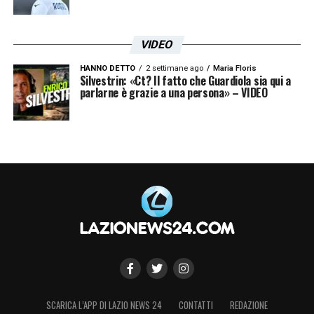
VIDEO
HANNO DETTO
2 settimane ago
Maria Floris
Silvestrin: «Ct? Il fatto che Guardiola sia qui a
parlarne è grazie a una persona» – VIDEO
SCARICA L’APP DI LAZIO NEWS 24
CONTATTI
REDAZIONE