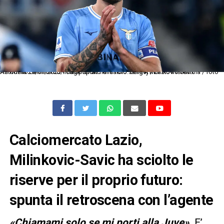
As Roma 29/01/2023 - campionato di calcio serie A / Lazio-Fiorentina / foto Antonello Sammarco/Image Sport nella foto: Sergej Milinkovic-Savic
Calciomercato Lazio,
Milinkovic-Savic ha sciolto le
riserve per il proprio futuro:
spunta il retroscena con l’agente
«Chiamami solo se mi porti alla
Juve
».
E’