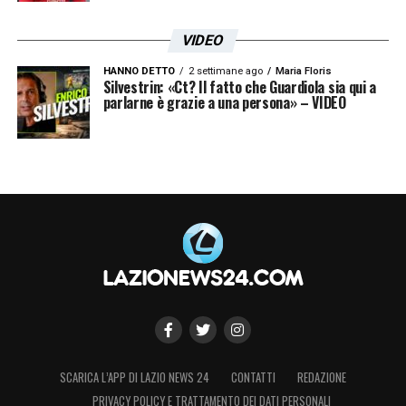
VIDEO
HANNO DETTO
2 settimane ago
Maria Floris
Silvestrin: «Ct? Il fatto che Guardiola sia qui a
parlarne è grazie a una persona» – VIDEO
SCARICA L’APP DI LAZIO NEWS 24
CONTATTI
REDAZIONE
PRIVACY POLICY E TRATTAMENTO DEI DATI PERSONALI