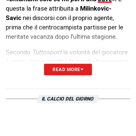
questa la frase attribuita a
Milinkovic-
Savic
nei discorsi con il proprio agente,
prima che il centrocampista partisse per le
meritate vacanza dopo l’ultima stagione.
Secondo
Tuttosport
la volontà del giocatore
è ormai chiara:
vestire la maglia bianconera
.
READ MORE
E in un modo o nell’altro dovrebbe riuscirci
visto che, se Lotito non cederà ora,
sarà
costretto a farlo tra un anno ma senza
incassare un euro.
IL CALCIO DEL GIORNO
LA PLAYLIST DELLE NOSTRE TOP NEWS