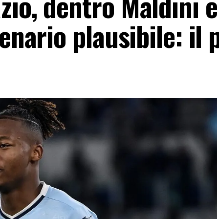
io, dentro Maldini e
enario plausibile: il