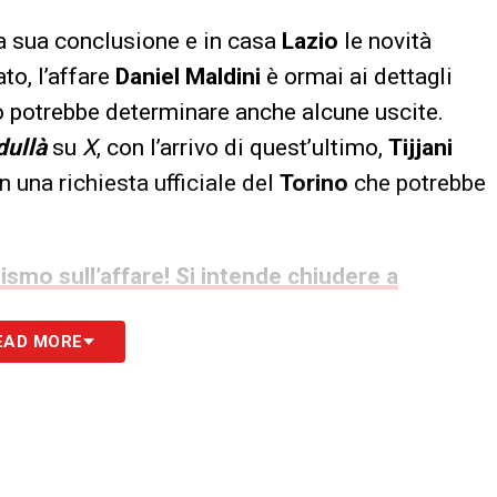
la sua conclusione e in casa
Lazio
le novità
to, l’affare
Daniel Maldini
è ormai ai dettagli
ano potrebbe determinare anche alcune uscite.
dullà
su
X
, con l’arrivo di quest’ultimo,
Tijjani
n una richiesta ufficiale del
Torino
che potrebbe
mismo sull’affare! Si intende chiudere a
EAD MORE
S