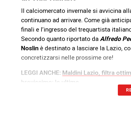
Il calciomercato invernale si avvicina al
continuano ad arrivare. Come già anticipa
finali e l’ingresso del trequartista itali
Secondo quanto riportato da
Alfredo Pe
Noslin
è destinato a lasciare la Lazio, co
concretizzarsi nelle prossime ore!
LEGGI ANCHE:
Maldini Lazio, filtra otti
brevissimo: le ultime
R
LA PLAYLIST DELLE NOSTRE TOP NEW