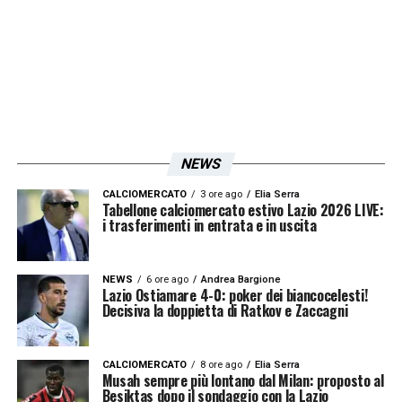
chiudersi anche con la formula del prestito
con diritto di riscatto. Sono ore di riflessione
in casa biancoceleste.
LA PLAYLIST DELLE NOSTRE TOP NEWS
NEWS
CALCIOMERCATO
3 ore ago
Elia Serra
Tabellone calciomercato estivo Lazio 2026 LIVE:
i trasferimenti in entrata e in uscita
NEWS
6 ore ago
Andrea Bargione
Lazio Ostiamare 4-0: poker dei biancocelesti!
Decisiva la doppietta di Ratkov e Zaccagni
CALCIOMERCATO
8 ore ago
Elia Serra
Musah sempre più lontano dal Milan: proposto al
Besiktas dopo il sondaggio con la Lazio