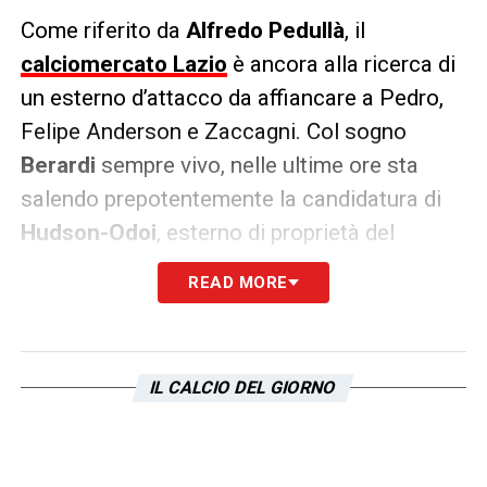
Come riferito da
Alfredo Pedullà
, il
calciomercato Lazio
è ancora alla ricerca di
un esterno d’attacco da affiancare a Pedro,
Felipe Anderson e Zaccagni. Col sogno
Berardi
sempre vivo, nelle ultime ore sta
salendo prepotentemente la candidatura di
Hudson-Odoi
, esterno di proprietà del
Chelsea nell’ultima stagione in prestito al
READ MORE
Bayer Leverkusen.
Il ragazzo è un vero e proprio pupillo di
Sarri
tanto che nella sua esperienza al Chelsea lo
IL CALCIO DEL GIORNO
considerava un predestinano (nonostante
qualche diatriba tra i due). L’affare potrebbe