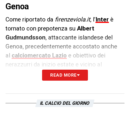
Genoa
Come riportato da
firenzeviola.it
, l’
Inter
è
tornato con prepotenza su
Albert
Gudmundsson
, attaccante islandese del
Genoa, precedentemente accostato anche
al
calciomercato Lazio
e obiettivo dei
nerazzurri da inizio estate e vicino al
trasferimento alla
Fiorentina
.
READ MORE
Gli agenti di
Marko Arnautovic
infatti sono
stati avvistati a Genova: probabilmente un
IL CALCIO DEL GIORNO
incontro interlocutorio per capire se ci siano
le basi per formalizzare l’affare negli ultimi
10 giorni di agosto. La pista è da seguire.