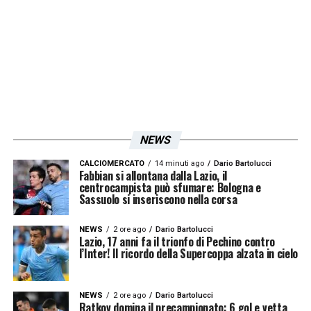
mi dispiace aver rinunciato a Zielinski e
Dendoncker, Zielinski lo conosciamo,
sappiamo cosa può dare e non può dare
mentre per l’altro centrocampista in funzione
della prossima annualità devo capire chi
prendere in maniera definitiva vista
NEWS
l’opzione. Il problema è saper scindere,
CALCIOMERCATO
14 minuti ago
Dario Bartolucci
l’investimento vero è la sperimentazione,
Fabbian si allontana dalla Lazio, il
centrocampista può sfumare: Bologna e
non la vittoria ad ogni costo. Io credo che
Sassuolo si inseriscono nella corsa
dal 18 febbraio, finalmente al completo,
NEWS
2 ore ago
Dario Bartolucci
avremo opportunità per dire che ripartiremo
Lazio, 17 anni fa il trionfo di Pechino contro
l’Inter! Il ricordo della Supercoppa alzata in cielo
in maniera corposa, senza scuse e disagi.
Avremo una rosa per competere a
NEWS
2 ore ago
Dario Bartolucci
qualunque livello. Ho letto che qualcuno
Ratkov domina il precampionato: 6 gol e vetta