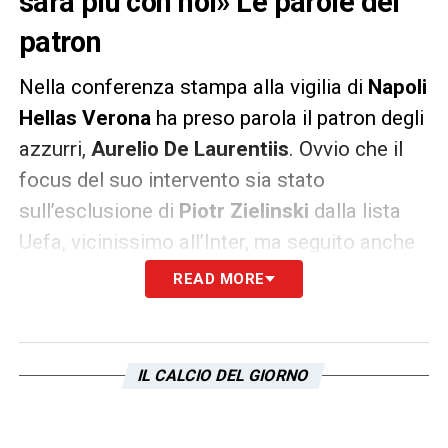
sarà più con noi» Le parole del
patron
Nella conferenza stampa alla vigilia di
Napoli
Hellas Verona
ha preso parola il patron degli
azzurri,
Aurelio De Laurentiis
. Ovvio che il
focus del suo intervento sia stato
sull’esclusione di
Piotr Zielinski
dalla lista
Uefa, vicinissimo all’Inter, ma seguito anche
della
Lazio
:
READ MORE
SULL’ESCLUSIONE DI ZIELINSKI
– «
Dovete
tenere presente tutte le varie componenti,
IL CALCIO DEL GIORNO
restrittive, non per colpa nostra. L’Uefa
stabilisce un numero di presenze, noi
abbiamo fatto un certo numero di acquisti e