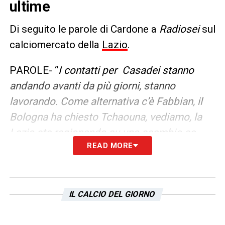
ultime
Di seguito le parole di Cardone a
Radiosei
sul
calciomercato della
Lazio
.
PAROLE- “
I contatti per Casadei stanno
andando avanti da più giorni, stanno
lavorando. Come alternativa c’è Fabbian, il
Bologna ha chiesto Tchaouna, vediamo, la
Lazio
sta ragionando su uno scambio se
READ MORE
dovesse saltare
Casadei.””
LA PLAYLIST DELLE NOSTRE TOP NEWS
IL CALCIO DEL GIORNO