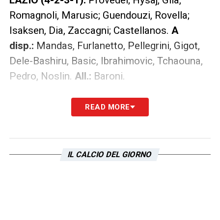
Romagnoli, Marusic; Guendouzi, Rovella;
Isaksen, Dia, Zaccagni; Castellanos.
A
disp.:
Mandas, Furlanetto, Pellegrini, Gigot,
Dele-Bashiru, Basic, Ibrahimovic, Tchaouna,
Pedro, Noslin.
All.:
Baroni.
LA PLAYLIST DELLE NOSTRE TOP NEWS
READ MORE
IL CALCIO DEL GIORNO