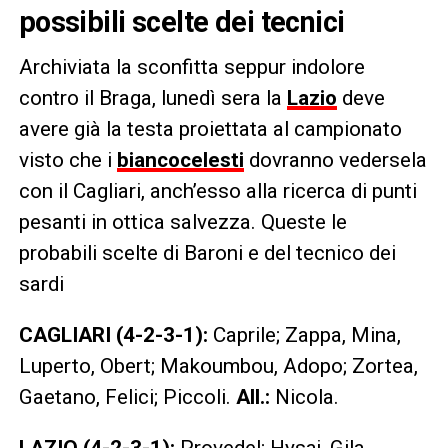
possibili scelte dei tecnici
Archiviata la sconfitta seppur indolore
contro il Braga, lunedì sera la
Lazio
deve
avere già la testa proiettata al campionato
visto che i
biancocelesti
dovranno vedersela
con il Cagliari, anch’esso alla ricerca di punti
pesanti in ottica salvezza. Queste le
probabili scelte di Baroni e del tecnico dei
sardi
CAGLIARI (4-2-3-1):
Caprile; Zappa, Mina,
Luperto, Obert; Makoumbou, Adopo; Zortea,
Gaetano, Felici; Piccoli.
All.:
Nicola.
LAZIO (4-2-3-1):
Provedel; Hysaj, Gila,