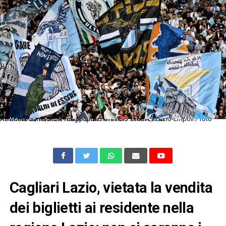
As Roma 06/10/2024 - campionato di calcio serie A / Lazio-Empoli / foto Antonello Sammarco/Image Sport nella foto: tifosi Lazio
Cagliari Lazio, vietata la vendita
dei biglietti ai residente nella