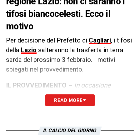
regione Lazio: non ci saranno i
tifosi biancocelesti. Ecco il
motivo
Per decisione del Prefetto di
Cagliari
, i tifosi
della
Lazio
salteranno la trasferta in terra
sarda del prossimo 3 febbraio. I motivi
spiegati nel provvedimento.
IL PROVVEDIMENTO –
In occasione
dell’incontro di calcio “CAGLIARI – LAZIO”
READ MORE
valido per la ventitreesima giornata del
campionato di serie A, in programma per
lunedì 3 febbraio 2025, alle ore 20:45 presso
IL CALCIO DEL GIORNO
lo stadio UNIPOL DOMUS di Cagliari, è stato