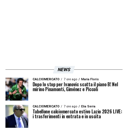
disposto il divieto di vendita dei biglietti ai
residenti nella regione Lazio. Il
provvedimento è stato emesso dal Prefetto
di Cagliari, Giuseppe Castaldo, per prevenire
possibili ripercussioni sulla sicurezza e
sull’ordine pubblico, alla luce delle
valutazioni espresse dal Comitato di Analisi
per la Sicurezza delle Manifestazioni
NEWS
sportive.
CALCIOMERCATO
7 ore ago
Maria Floris
Dopo lo stop per Ivanovic scatta il piano B! Nel
mirino Pinamonti, Giménez e Piccoli
LA PLAYLIST DELLE NOSTRE TOP NEWS
CALCIOMERCATO
7 ore ago
Elia Serra
Tabellone calciomercato estivo Lazio 2026 LIVE:
i trasferimenti in entrata e in uscita