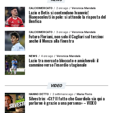
insieme e creato ricordi che non
dimenticherò mai. È stato un onore essere il
CALCIOMERCATO
2 ore ago
Veronica Mandalà
Lazio e Betis si contendono Ivanovic!
Biancocelesti in pole: si attende la risposta del
capitano di un gruppo composto prima di
Benfica
tutto da persone vere, ragazzi che stimo
profondamente e con cui ho costruito un
CALCIOMERCATO
3 ore ago
Veronica Mandalà
Futuro Floriani, non solo il Cagliari sul terzino:
legame che andrà oltre il calcio.
anche il Monza alla finestra
So che, ovunque andremo, porterò sempre
NEWS
4 ore ago
Veronica Mandalà
Lazio tra mercato bloccato e amichevoli: il
con me tutto quello che abbiamo condiviso
cammino verso l’esordio stagionale
dentro e fuori dal campo. Questo percorso
resterà per sempre una parte fondamentale
della mia vita e quando ripenserò a questi 13
VIDEO
anni lo farò con orgoglio, affetto e con il
HANNO DETTO
2 settimane ago
Maria Floris
Silvestrin: «Ct? Il fatto che Guardiola sia qui a
sorriso, perché sono stati un ricordo
parlarne è grazie a una persona» – VIDEO
indelebile.