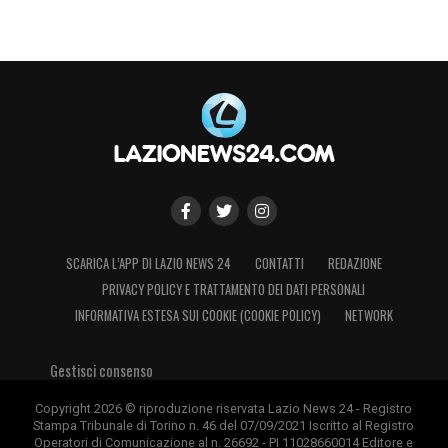
Infine voglio ringraziare tutti gli allenatori, i
dirigenti e tutte le persone che lavorano ogni
giorno per questa società e che mi hanno
accompagnato nella mia crescita, sia come
calciatore che come persona. Ognuno di voi
mi ha lasciato qualcosa di speciale che
porterò sempre con me, dentro e fuori dal
campo.
SCARICA L’APP DI LAZIO NEWS 24
CONTATTI
REDAZIONE
PRIVACY POLICY E TRATTAMENTO DEI DATI PERSONALI
Per sempre nel mio cuore».
INFORMATIVA ESTESA SUI COOKIE (COOKIE POLICY)
NETWORK
Gestisci consenso
Copyright 2026 © riproduzione riservata Lazio News 24 - Registro
Stampa Tribunale di Torino n. 46 del 07/09/2021 Iscritto al Registro
Operatori di Comunicazione al n. 26692 - PI 11028660014 Editore e