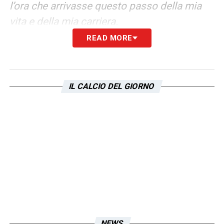
l’ora che arrivasse questo passo della mia
vita e della mia carriera.
READ MORE
Ma vivendo davvero questi ultimi giorni ho
capito che lasciare la Lazio significa
soprattutto lasciare persone che per me
IL CALCIO DEL GIORNO
sono diventate fratelli. Con voi ho condiviso
praticamente tutta la mia vita: allenamenti,
vittorie, sconfitte, viaggi, sacrifici, risate e
momenti che porterò per sempre dentro di
me.
Il grazie più grande va ai miei compagni.
Siete stati la parte più bella di questo
percorso. Abbiamo vissuto anni incredibili
NEWS