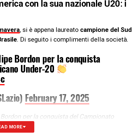
erica con la sua nazionale U20: i
imavera
, si è appena laureato
campione del Sud
rasile
. Di seguito i complimenti della società.
lipe Bordon per la conquista
icano Under-20
4c
SLazio)
February 17, 2025
e Bordon per la conquista del Campionato
EAD MORE