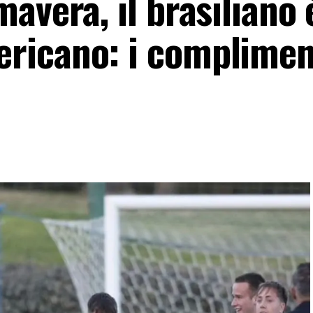
avera, il brasiliano 
icano: i compliment