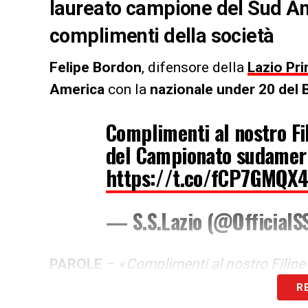
laureato campione del Sud Am
complimenti della società
Felipe Bordon
, difensore della
Lazio Pr
America
con la
nazionale under 20 del B
Complimenti al nostro Fi
del Campionato sudamer
https://t.co/fCP7GMQX
— S.S.Lazio (@OfficialS
PAROLE
– «
Complimenti al nostro Filip
sudamericano Under-20
».
R