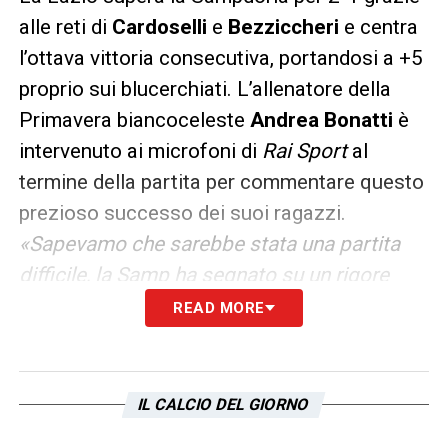
alle reti di
Cardoselli
e
Bezziccheri
e centra
l’ottava vittoria consecutiva, portandosi a +5
proprio sui blucerchiati. L’allenatore della
Primavera biancoceleste
Andrea Bonatti
è
intervenuto ai microfoni di
Rai Sport
al
termine della partita per commentare questo
prezioso successo dei suoi ragazzi.
«Sapevamo che sarebbe stata una partita
difficile, la Samp ha segnato su un rigore
dubbio ma non ci siamo disuniti, i ragazzi
READ MORE
sono stati bravi per questo. L’ottava vittoria
consecutiva è un grande risultato. Rossi? Lo
rimprovero perchè ha delle grandi qualità,
IL CALCIO DEL GIORNO
può fare molto di più»,
le parole del tecnico