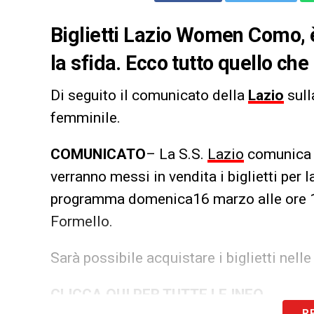
Biglietti Lazio Women Como, è 
la sfida. Ecco tutto quello che
Di seguito il comunicato della
Lazio
sull
femminile.
COMUNICATO
– La S.S.
Lazio
comunica c
verranno messi in vendita i biglietti pe
programma domenica16 marzo alle ore 12
Formello.
Sarà possibile acquistare i biglietti nell
CLICCA QUI PER TUTTE LE INFO
R