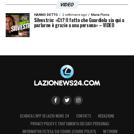
VIDEO
HANNO DETTO
2 settimane ago
Maria Floris
Silvestrin: «Ct? Il fatto che Guardiola sia qui a
parlarne è grazie a una persona» – VIDEO
SCARICA L’APP DI LAZIO NEWS 24
CONTATTI
REDAZIONE
PRIVACY POLICY E TRATTAMENTO DEI DATI PERSONALI
INFORMATIVA ESTESA SUI COOKIE (COOKIE POLICY)
NETWORK