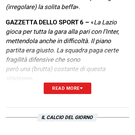
(irregolare) la solita beffa
».
GAZZETTA DELLO SPORT 6 –
«
La Lazio
gioca per tutta la gara alla pari con l’Inter,
mettendola anche in difficoltà. Il piano
partita era giusto. La squadra paga certe
fragilità difensive che sono
però una (brutta) costante di questa
stagione
».
READ MORE
LA PLAYLIST DELLE NOSTRE TOP NEWS
IL CALCIO DEL GIORNO