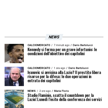
il momento buono. Nella mia carriera ho
sempre avuto una media molto alta dal
punto di vista realizzativo. Nelle ultime due
stagioni devo dire che questo score si è un
po’ abbassato. Ma questo momento
NEWS
passerà”.
CALCIOMERCATO
7 minuti ago
Dario Bartolucci
Kennedy si ferma per un grave infortunio: le
condizioni dell’obiettivo dei capitolini
LA PLAYLIST DELLE NOSTRE TOP NEWS
CALCIOMERCATO
1 ora ago
Dario Bartolucci
Ivanovic si avvicina alla Lazio? Il prestito libera
risorse per la difesa: le due operazioni in
entrata dei capitolini
NEWS
2 ore ago
Maria Floris
Stadio Flaminio, scatta il countdown per la
Lazio! Lunedì l’esito della conferenza dei servizi