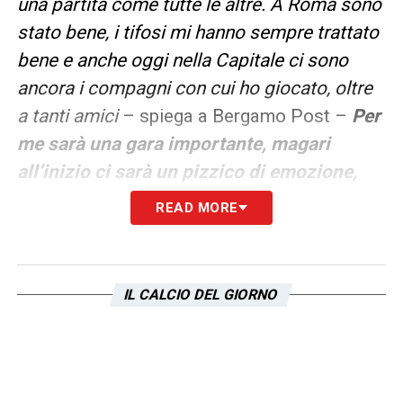
una partita come tutte le altre. A Roma sono
stato bene, i tifosi mi hanno sempre trattato
bene e anche oggi nella Capitale ci sono
ancora i compagni con cui ho giocato, oltre
a tanti amici
– spiega a Bergamo Post –
Per
me sarà una gara importante, magari
all’inizio ci sarà un pizzico di emozione,
ma siamo professionisti e quindi dobbiamo
READ MORE
pensare solo al risultato migliore per la
nostra squadra.
E l’Atalanta in questo
momento ha un grande bisogno di punti. Se
IL CALCIO DEL GIORNO
mi manca il gol? Mi manca il gol, credo però
che ci sia stato anche un pizzico di sfortuna
ultimamente viste le parate dei portieri e i
pali sfiorati, ma non ci penso troppo: arriverà