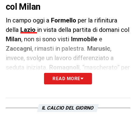
col Milan
In campo oggi a
Formello
per la rifinitura
della
Lazio
in vista della partita di domani col
Milan
, non si sono visti
Immobile
e
Zaccagni
, rimasti in palestra.
Marusic
,
invece, svolge un lavoro differenziato a
seduta iniziata.
Romagnoli
, “mascherato” per
la frattura composta al naso, al contrario
READ MORE
svolge la sgambata regolarmente in gruppo.
Sarri
riflette sulle scelte, su chi è costretto a
risparmiare e su chi puntare. Davanti
IL CALCIO DEL GIORNO
Castellanos
si tiene pronto, così come
Isaksen
e
Pedro
sulle fasce, alla fine però
potrebbe essere confermato il tridente