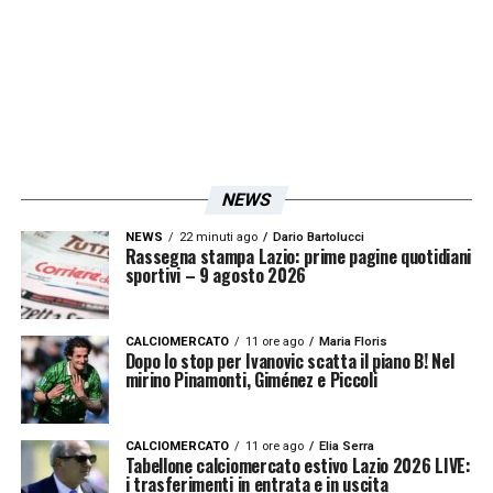
titolarissimo.
A centrocampo si sprecano i ballottaggi,
dipendono anche dall’impiego o meno di
Vecino
. Le rotazioni però potrebbero ridare
una chance dall’inizio ad almeno uno tra
NEWS
Kamada
,
Cataldi
e
Guendouzi
.
Luis Alberto
NEWS
22 minuti ago
Dario Bartolucci
è l’unico sicuro del posto. Il duello per la
Rassegna stampa Lazio: prime pagine quotidiani
sportivi – 9 agosto 2026
maglia sembra più tra
Kamada
e
Rovella
, a
Vecino
verrebbe affidato il ruolo di
CALCIOMERCATO
11 ore ago
Maria Floris
conseguenza. Sulle fasce
Marusic
e
Hysaj
Dopo lo stop per Ivanovic scatta il piano B! Nel
mirino Pinamonti, Giménez e Piccoli
favoriti.
CALCIOMERCATO
11 ore ago
Elia Serra
LA PLAYLIST DELLE NOSTRE TOP NEWS
Tabellone calciomercato estivo Lazio 2026 LIVE:
i trasferimenti in entrata e in uscita