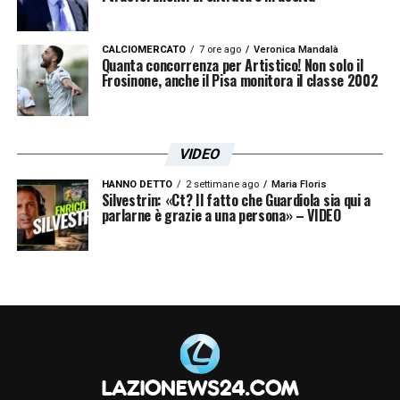
73
, ottiene il
record di imbattibilità
del
campionato con
903′
di porta inviolata.
CALCIOMERCATO
7 ore ago
Veronica Mandalà
Quanta concorrenza per Artistico! Non solo il
Coronerà infine la sua carriera calcistica nel
Frosinone, anche il Pisa monitora il classe 2002
1982, quando all’età di 41 sarà capitano
dell’
Italia
vincitrice al
Mondiale di Spagna
1982
.
VIDEO
HANNO DETTO
2 settimane ago
Maria Floris
L’esperienza da tecnico
Silvestrin: «Ct? Il fatto che Guardiola sia qui a
parlarne è grazie a una persona» – VIDEO
Zoff
lascia il calcio giocato nel
1983
e
intraprende la carriera di allenatore. Nella
sua nuova veste guiderà la
Juventus
alla
conquisa di una
Coppa Italia
e di una
Coppa
UEFA
nella stagione
1989-90
, unici trofei a
livello di club. In vista della stagione 1990-