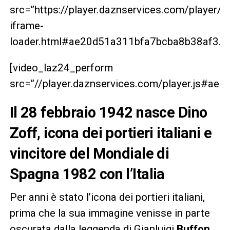
src=”https://player.daznservices.com/player/
iframe-
loader.html#ae20d51a311bfa7bcba8b38af3.g3
[video_laz24_perform
src=”//player.daznservices.com/player.js#a
Il 28 febbraio 1942 nasce Dino
Zoff, icona dei portieri italiani e
vincitore del Mondiale di
Spagna 1982 con l’Italia
Per anni è stato l’icona dei portieri italiani,
prima che la sua immagine venisse in parte
oscurata dalla leggenda di Gianluigi
Buffon
.