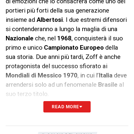
di emozioni che lo consacrerà come uno dei
portieri più forti della sua generazione
insieme ad
Albertosi
. I due estremi difensori
si contenderanno a lungo la maglia di una
Nazionale
che, nel
1968
, conquisterà il suo
primo e unico
Campionato Europeo
della
sua storia. Due anni più tardi, Zoff è anche
protagonista del successo sfiorato ai
Mondiali di Messico 1970
, in cui l’
Italia
deve
arrendersi solo ad un fenomenale
Brasile
al
suo terzo titolo.
READ MORE
I successi in bianconero e il
Mondiale 1982
Nel
1972
, all’età di 29 anni,
Zoff
approda alla