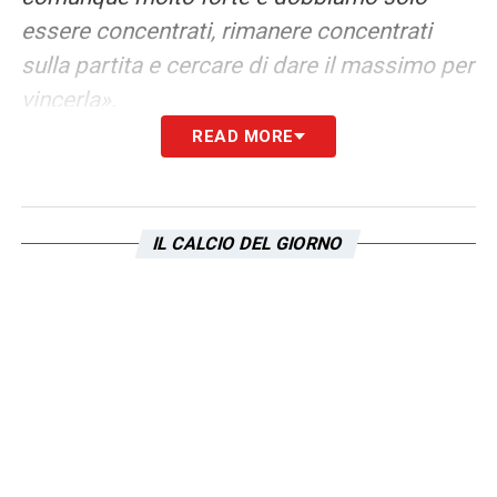
essere concentrati, rimanere concentrati
sulla partita e cercare di dare il massimo per
vincerla».
READ MORE
Ultimissime Lazio LIVE: le novità su Dele-
Bashiru e i convocati
IL CALCIO DEL GIORNO
LA PLAYLIST DELLE NOSTRE TOP NEWS