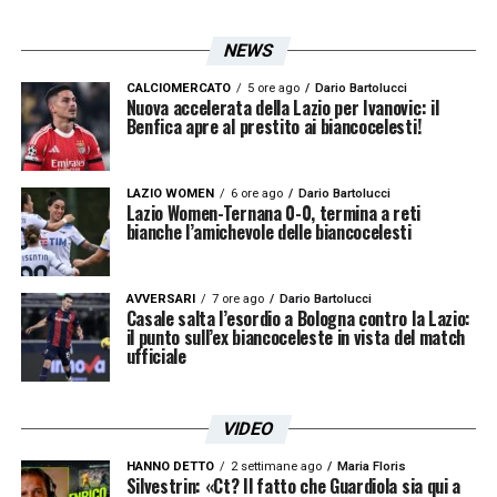
NEWS
CALCIOMERCATO
5 ore ago
Dario Bartolucci
Nuova accelerata della Lazio per Ivanovic: il
Benfica apre al prestito ai biancocelesti!
LAZIO WOMEN
6 ore ago
Dario Bartolucci
Lazio Women-Ternana 0-0, termina a reti
bianche l’amichevole delle biancocelesti
AVVERSARI
7 ore ago
Dario Bartolucci
Casale salta l’esordio a Bologna contro la Lazio:
il punto sull’ex biancoceleste in vista del match
ufficiale
VIDEO
HANNO DETTO
2 settimane ago
Maria Floris
Silvestrin: «Ct? Il fatto che Guardiola sia qui a