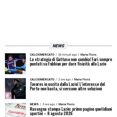
Altri calciatori della Lazio che hanno giocato
al Mondiale
Nei capitoli della storia Biancoceleste ci
sono diversi protagonisti che hanno alzato al
cielo la Coppa del Mondo successivamente,
NEWS
rispetto a quando giocavano nel club laziale,
CALCIOMERCATO
50 minuti ago
Maria Floris
La strategia di Gattuso non cambia! Fari sempre
come Alessandro Nesta nel 2006. Dino Zoff
puntati su Fabbian per dare fisicità alla Lazio
arriva come commissario tecnico quando già
era stato campione del mondo da calciatore,
CALCIOMERCATO
2 ore ago
Maria Floris
Tavares in uscita dalla Lazio! L’interesse del
Pedro e Reina arrivano alla Lazio da
Porto non basta, si cercano altre soluzioni
Campioni del Mondo 2010 con la Spagna.
Nel 1990 arrivò il neo campione con la
NEWS
3 ore ago
Maria Floris
Rassegna stampa Lazio: prime pagine quotidiani
Germania Karl-Heinz Riedle.
sportivi – 8 agosto 2026