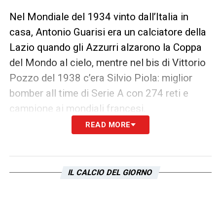
Nel Mondiale del 1934 vinto dall’Italia in
casa, Antonio Guarisi era un calciatore della
Lazio quando gli Azzurri alzarono la Coppa
del Mondo al cielo, mentre nel bis di Vittorio
Pozzo del 1938 c’era Silvio Piola: miglior
bomber all time di Serie A con 274 reti e
campione ai mondiali francesi.
READ MORE
Anche Peruzzi e Oddo sono stati gli ultimi
campioni del mondo Azzurri quando nel
2006 erano Biancocelesti e poi c’è Klose,
IL CALCIO DEL GIORNO
Miroslav Klose, Campione del Mondo con la
Germania nel 2014 e miglior bomber all time
dei Mondiali.