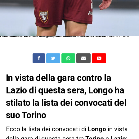
As Roma 30/10/2019 - campionato di calcio serie A / Lazio-Torino / foto Antonello Sammarco/Image Sport nella foto: Andrea Belotti
In vista della gara contro la
Lazio di questa sera, Longo ha
stilato la lista dei convocati del
suo Torino
Ecco la lista dei convocati di
Longo
in vista
della gara di questa sera tra
Torino
e
Lazio
: