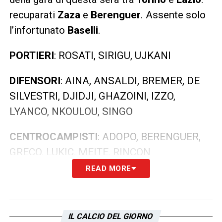
recuparati
Zaza
e
Berenguer
. Assente solo
l’infortunato
Baselli
.
PORTIERI
: ROSATI, SIRIGU, UJKANI
DIFENSORI
: AINA, ANSALDI, BREMER, DE
SILVESTRI, DJIDJI, GHAZOINI, IZZO,
LYANCO, NKOULOU, SINGO
CENTROCAMPISTI
: ADOPO, BERENGUER,
GRECO, LUKIC, MEITE, RINCON
READ MORE
ATTACCANTI
: BELOTTI, EDERA, MILLICO,
VERDI, ZAZA
IL CALCIO DEL GIORNO