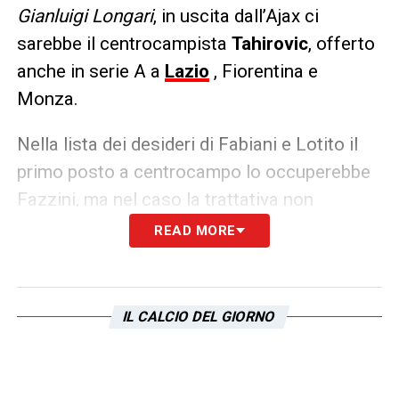
Gianluigi Longari
, in uscita dall’Ajax ci
sarebbe il centrocampista
Tahirovic
, offerto
anche in serie A a
Lazio
, Fiorentina e
Monza.
Nella lista dei desideri di Fabiani e Lotito il
primo posto a centrocampo lo occuperebbe
Fazzini, ma nel caso la trattativa non
dovesse chiudersi, il club sonda altre
READ MORE
alternative, come ad esempio l’ex giocatore
della
Roma
. Vedremo se ci saranno degli
sviluppi in tal senso.
IL CALCIO DEL GIORNO
LA PLAYLIST DELLE NOSTRE TOP NEWS