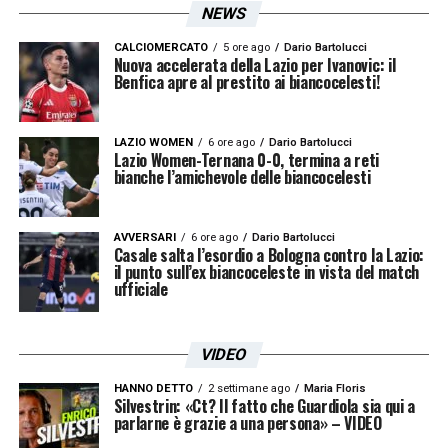
NEWS
CALCIOMERCATO
5 ore ago
Dario Bartolucci
Nuova accelerata della Lazio per Ivanovic: il
Benfica apre al prestito ai biancocelesti!
LAZIO WOMEN
6 ore ago
Dario Bartolucci
Lazio Women-Ternana 0-0, termina a reti
bianche l’amichevole delle biancocelesti
AVVERSARI
6 ore ago
Dario Bartolucci
Casale salta l’esordio a Bologna contro la Lazio:
il punto sull’ex biancoceleste in vista del match
ufficiale
VIDEO
HANNO DETTO
2 settimane ago
Maria Floris
Silvestrin: «Ct? Il fatto che Guardiola sia qui a
parlarne è grazie a una persona» – VIDEO