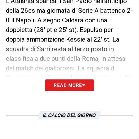
L’Atalanta sbanca il San Paolo nell’anticipo
della 26esima giornata di Serie A battendo 2-
0 il Napoli. A segno Caldara con una
doppietta (28′ pt e 25′ st). Espulso per
doppia ammonizione Kessie al 22′ st. La
squadra di Sarri resta al terzo posto in
classifica a due punti dalla Roma, in attesa
del match dei giallorossi. La squadra di
Gasperini sale invece al quarto posto, a solo
READ MORE
tre punti dalla zona Champions.
[league_table id=”157612″ title=””
number=”20″ columns=”p,w,d,l,f,a,gd,pts”
IL CALCIO DEL GIORNO
show_team_logo=”1″
show_full_table_link=”1″ align=”none”]