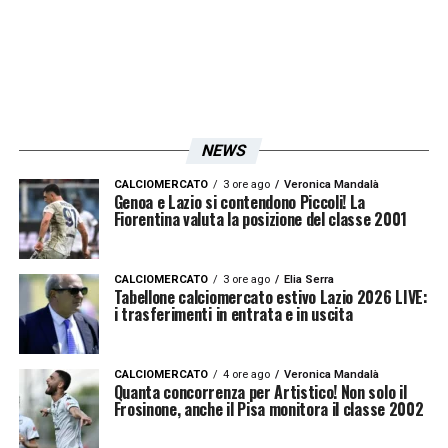
ossequio alle decisioni del Governo e in
conformità ai protocolli medici a tutela dei
calciatori e di tutti gli addetti ai lavori, la data
del 13 giugno per la ripresa del campionato.
L’Assemblea ha inoltre indicato il Dott. Nanni
NEWS
della Società Bologna per rappresentare
nella Commissione medico scientifica della
CALCIOMERCATO
3 ore ago
Veronica Mandalà
Genoa e Lazio si contendono Piccoli! La
Figc le istanze delle Società, che saranno
Fiorentina valuta la posizione del classe 2001
previamente informate in sede
assembleare».
CALCIOMERCATO
3 ore ago
Elia Serra
Tabellone calciomercato estivo Lazio 2026 LIVE:
i trasferimenti in entrata e in uscita
Iscriviti gratis alla nostra
CALCIOMERCATO
4 ore ago
Veronica Mandalà
Newsletter
Quanta concorrenza per Artistico! Non solo il
Frosinone, anche il Pisa monitora il classe 2002