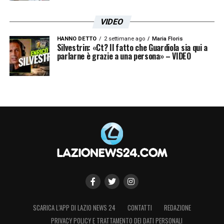
ISCRIVIMI
VIDEO
Accetto la
Privacy Policy
HANNO DETTO
2 settimane ago
Maria Floris
Silvestrin: «Ct? Il fatto che Guardiola sia qui a
parlarne è grazie a una persona» – VIDEO
LA PLAYLIST DELLE NOSTRE TOP NEWS
SCARICA L’APP DI LAZIO NEWS 24
CONTATTI
REDAZIONE
PRIVACY POLICY E TRATTAMENTO DEI DATI PERSONALI