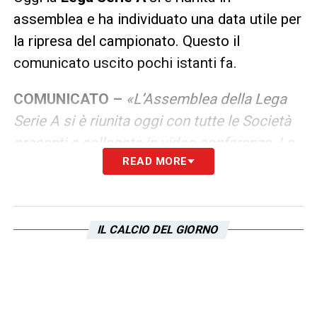
assemblea e ha individuato una data utile per
la ripresa del campionato. Questo il
comunicato uscito pochi istanti fa.
COMUNICATO –
«L’Assemblea della Lega
Serie A si è riunita oggi con tutte le Società
presenti e collegate in video conferenza. La
READ MORE
Lega Serie A ribadisce, nel rapporto con i
licenziatari dei diritti audiovisivi 2018-2021,
la necessità del rispetto delle scadenze di
pagamento previste dai contratti per
IL CALCIO DEL GIORNO
mantenere con gli stessi un rapporto
costruttivo. Per quanto riguarda la ripresa
dell’attività sportiva è stata indicata, in