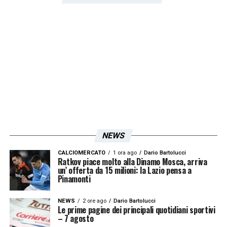
Gianluca Scamacca
è fortemente
corteggiato dalla Roma e
Ederson
vanta
estimatori in tutta Europa, l’approdo a
Bergamo del tecnico toscano potrebbe
generare clamorosi dietrofront, spingendo
alcuni big a sposare il nuovo ciclo tattico.
LA PLAYLIST DELLE NOSTRE TOP NEWS
NEWS
CALCIOMERCATO
1 ora ago
Dario Bartolucci
Ratkov piace molto alla Dinamo Mosca, arriva
un’ offerta da 15 milioni: la Lazio pensa a
Pinamonti
NEWS
2 ore ago
Dario Bartolucci
Le prime pagine dei principali quotidiani sportivi
– 7 agosto