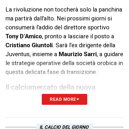
La rivoluzione non toccherà solo la panchina
ma partirà dall’alto. Nei prossimi giorni si
consumerà l’addio del direttore sportivo
Tony D’Amico
, pronto a lasciare il posto a
Cristiano Giuntoli
. Sarà l’ex dirigente della
Juventus, insieme a
Maurizio Sarri
, a guidare
le strategie operative della società orobica in
questa delicata fase di transizione.
Il calciomercato della nuova
Atalanta di Sarri
READ MORE
L’arrivo del nuovo allenatore potrebbe
stravolgere anche le dinamiche dello
spogliatoio e i piani di mercato. Se da un lato
IL CALCIO DEL GIORNO