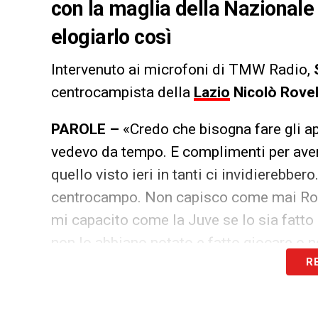
con la maglia della Nazionale
elogiarlo così
Intervenuto ai microfoni di TMW Radio,
centrocampista della
Lazio
Nicolò Rovel
PAROLE –
«Credo che bisogna fare gli ap
vedevo da tempo. E complimenti per ave
quello visto ieri in tanti ci invidierebbero
centrocampo. Non capisco come mai Rovel
mi capacito come la Juve se lo sia fatto
non lo abbiano notato e fatto giocare o n
R
LA PLAYLIST DELLE NOSTRE TOP NEW