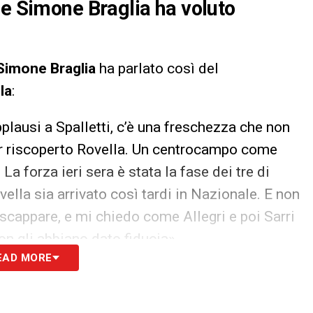
 e Simone Braglia ha voluto
Simone Braglia
ha parlato così del
la
:
plausi a Spalletti, c’è una freschezza che non
r riscoperto Rovella. Un centrocampo come
. La forza ieri sera è stata la fase dei tre di
la sia arrivato così tardi in Nazionale. E non
 scappare, e mi chiedo come Allegri e poi Sarri
on gli abbiano dato fiducia».
EAD MORE
S