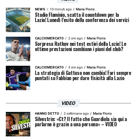
dalla Serie A.
NEWS
10 minuti ago
Maria Floris
Stadio Flaminio, scatta il countdown per la
LA PLAYLIST DELLE NOSTRE TOP NEWS
Lazio! Lunedì l’esito della conferenza dei servizi
CALCIOMERCATO
2 ore ago
Maria Floris
Sorpresa Ratkov nei test estivi della Lazio! Le
ottime prestazioni cambiano i piani del club?
CALCIOMERCATO
3 ore ago
Maria Floris
La strategia di Gattuso non cambia! Fari sempre
puntati su Fabbian per dare fisicità alla Lazio
VIDEO
HANNO DETTO
2 settimane ago
Maria Floris
Silvestrin: «Ct? Il fatto che Guardiola sia qui a
parlarne è grazie a una persona» – VIDEO