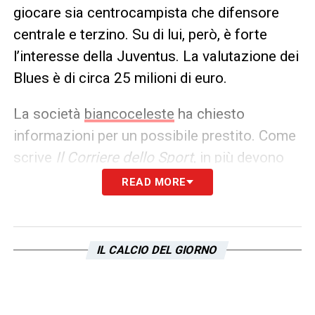
giocare sia centrocampista che difensore
centrale e terzino. Su di lui, però, è forte
l’interesse della Juventus. La valutazione dei
Blues è di circa 25 milioni di euro.
La società
biancoceleste
ha chiesto
informazioni per un possibile prestito. Come
scrive
Il Corriere dello Sport
, in più devono
rispettare i vincoli del Fair Play Finanziario,
READ MORE
così come la Lazio deve fare i conti con
l’indice di liquidità.
IL CALCIO DEL GIORNO
LA PLAYLIST DELLE NOSTRE TOP NEWS