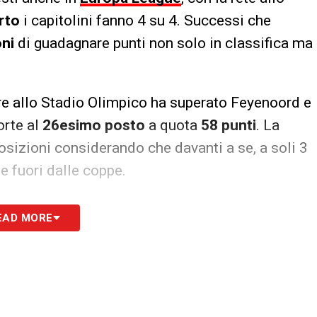
rto
i capitolini fanno 4 su 4. Successi che
ni
di guadagnare punti non solo in classifica ma
dere allo Stadio Olimpico ha superato Feyenoord e
orte al
26esimo posto
a quota
58 punti
. La
sizioni considerando che davanti a se, a soli 3
te fuori dalle coppe.
S
EAD MORE