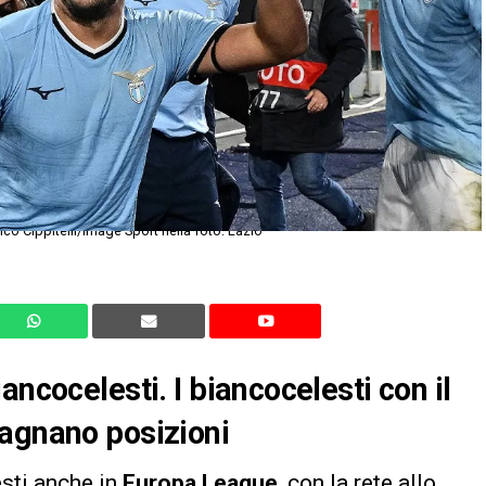
o Cippitelli/Image Sport nella foto: Lazio
ancocelesti. I biancocelesti con il
dagnano posizioni
esti anche in
Europa League
, con la rete allo