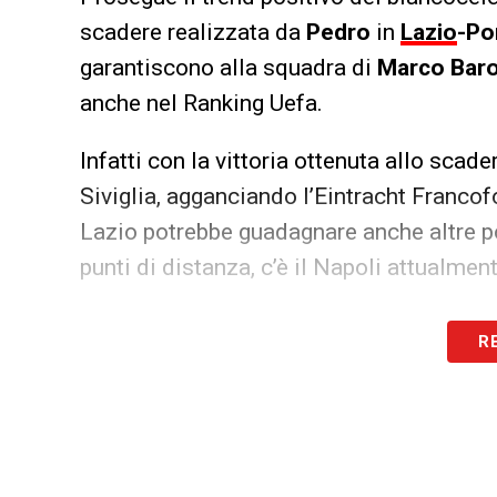
scadere realizzata da
Pedro
in
Lazio
-Po
garantiscono alla squadra di
Marco Baro
anche nel Ranking Uefa.
Infatti con la vittoria ottenuta allo sca
Siviglia, agganciando l’Eintracht Francof
Lazio potrebbe guadagnare anche altre po
punti di distanza, c’è il Napoli attualmen
LA PLAYLIST DELLE NOSTRE TOP NEW
R