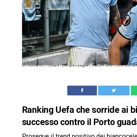
Dc Roma 07/11/2024 - Europa League / Lazio-Porto / foto Domenic
Ranking Uefa che sorride ai bi
successo contro il Porto gua
Prosegue il trend positivo dei biancocel