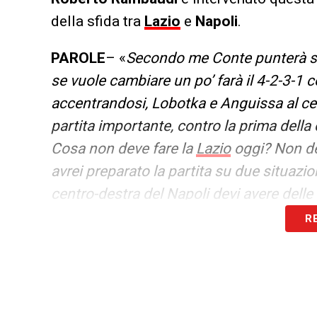
della sfida tra
Lazio
e
Napoli
.
PAROLE
– «
Secondo me Conte punterà sul
se vuole cambiare un po’ farà il 4-2-3-1
accentrandosi, Lobotka e Anguissa al cen
partita importante, contro la prima della 
Cosa non deve fare la
Lazio
oggi? Non de
avrei preparato la partita su due situazio
centro-destra del Napoli devi avere delle
facilmente gli esterni, vista anche la loro 
R
LA PLAYLIST DELLE NOSTRE TOP NEW