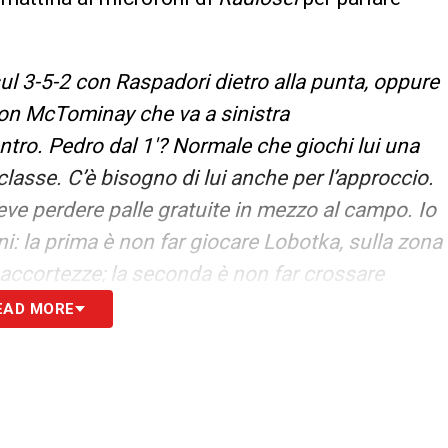
 3-5-2 con Raspadori dietro alla punta, oppure
 con McTominay che va a sinistra
tro. Pedro dal 1′? Normale che giochi lui una
classe. C’è bisogno di lui anche per l’approccio.
ve perdere palle gratuite in mezzo al campo. Io
ni: la prima è non far giocare Lobotka, sulla zona
 accortezze; la seconda è non far crossare
fisicità
».
EAD MORE
S