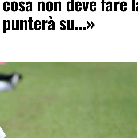
cosa non deve fare l
e punterà su…»