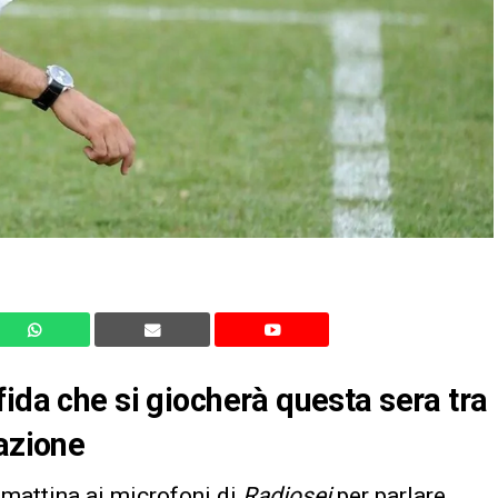
ida che si giocherà questa sera tra
razione
 mattina ai microfoni di
Radiosei
per parlare