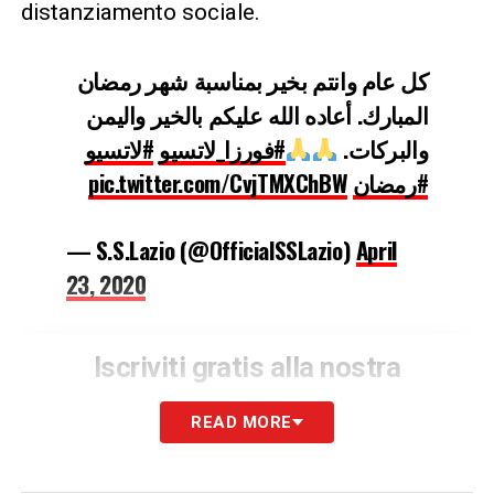
distanziamento sociale.
كل عام وانتم بخير بمناسبة شهر رمضان
المبارك. أعاده الله عليكم بالخير واليمن
والبركات.
#فورزا_لاتسيو
#لاتسيو
pic.twitter.com/CvjTMXChBW
#رمضان
— S.S.Lazio (@OfficialSSLazio)
April
23, 2020
Iscriviti gratis alla nostra
Newsletter
READ MORE
ISCRIVIMI