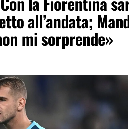
Con la Fiorentina sa
petto all’andata; Mand
non mi sorprende»