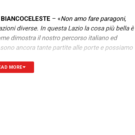
N BIANCOCELESTE
– «
Non amo fare paragoni,
zioni diverse.
In questa Lazio la cosa più bella è
ome dimostra il nostro percorso italiano ed
ono ancora tante partite alle porte e possiamo
EAD MORE
 2023, era già forte come portiere. Parliamo però
 il suo rendimento per me non è una
sono felice di questo perché la sua crescita
.
Solitamente nella vita parto con poche
glio giorno dopo giorno. Il lavoro è l’unica